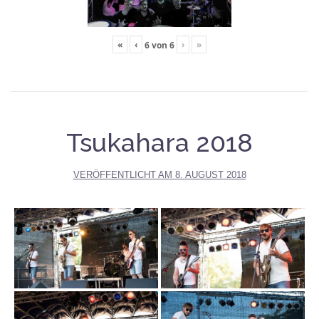
«
‹
›
»
6
von
6
Tsukahara 2018
VERÖFFENTLICHT AM
8. AUGUST 2018