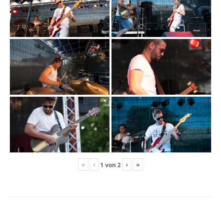
«
‹
›
»
1
von
2