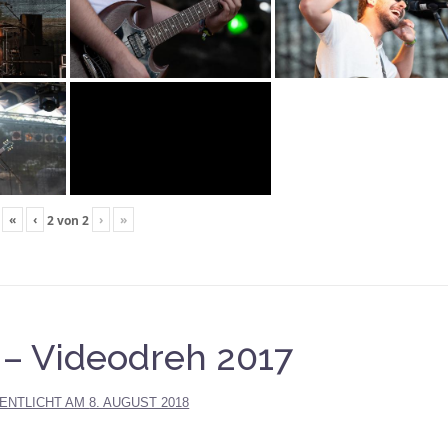
«
‹
›
»
2
von
2
 – Videodreh 2017
ENTLICHT AM
8. AUGUST 2018