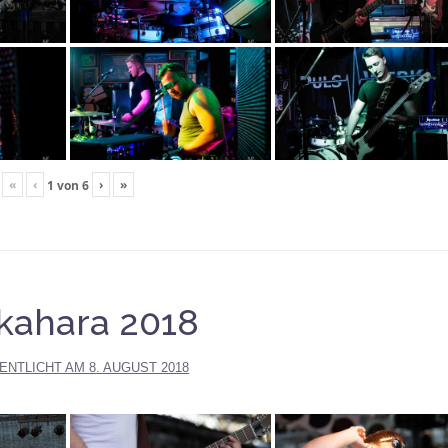
«
‹
›
»
1
von
6
kahara 2018
ENTLICHT AM
8. AUGUST 2018