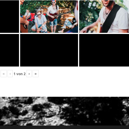
«
‹
›
»
1
von
2