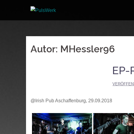
Springe
zum
Inhalt
Autor:
MHessler96
EP-
VERÖFFEN
@Irish Pub Aschaffenburg, 29.09.2018