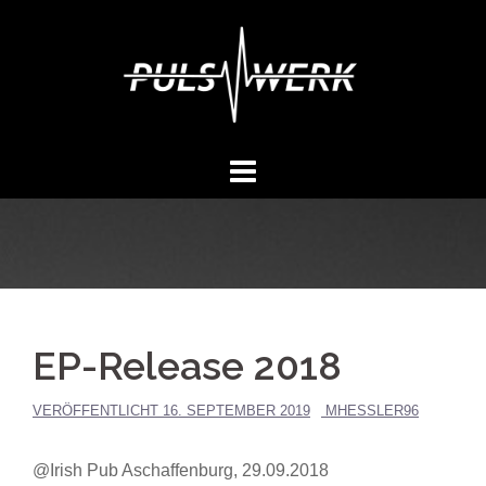
Springe
zum
Inhalt
EP-Release 2018
VERÖFFENTLICHT
16. SEPTEMBER 2019
MHESSLER96
@Irish Pub Aschaffenburg, 29.09.2018