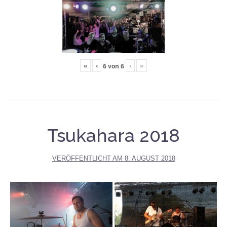
«
‹
›
»
6
von
6
Tsukahara 2018
VERÖFFENTLICHT AM
8. AUGUST 2018