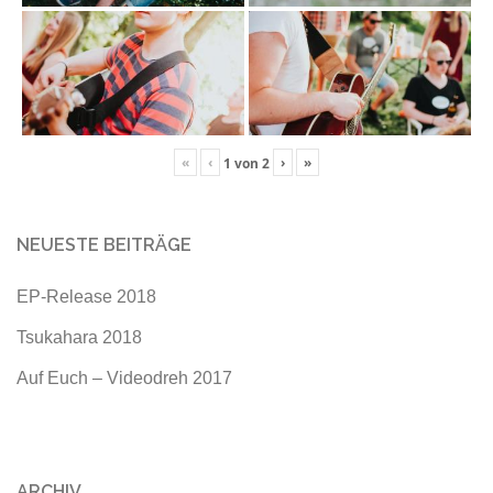
«
‹
›
»
1
von
2
NEUESTE BEITRÄGE
EP-Release 2018
Tsukahara 2018
Auf Euch – Videodreh 2017
ARCHIV