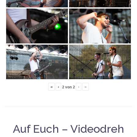
«
‹
›
»
2
von
2
Auf Euch – Videodreh