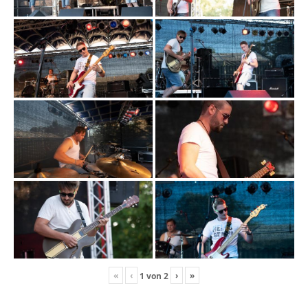
«
‹
›
»
1
von
2