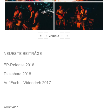
«
‹
›
»
2
von
2
NEUESTE BEITRÄGE
EP-Release 2018
Tsukahara 2018
Auf Euch – Videodreh 2017
ARCHIV