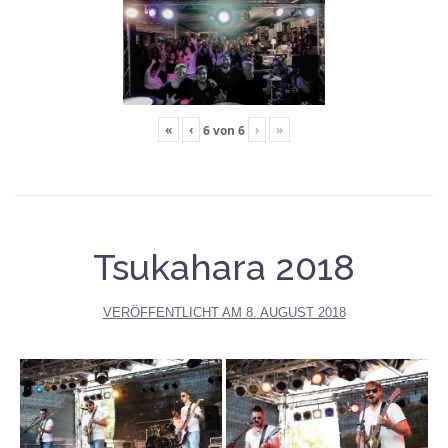
«
‹
›
»
6
von
6
Tsukahara 2018
VERÖFFENTLICHT AM
8. AUGUST 2018