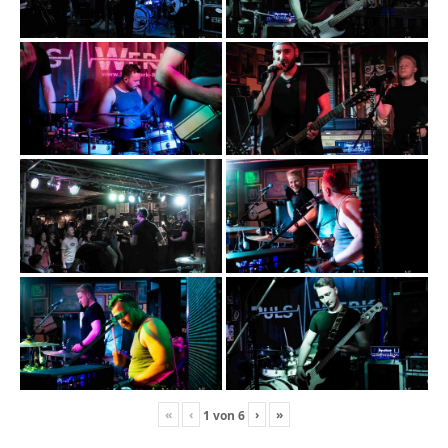
«
‹
›
»
1
von
6