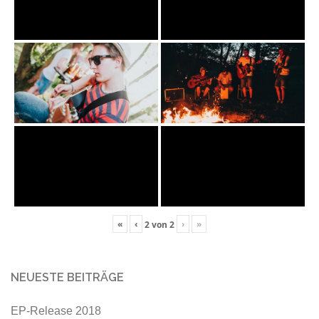
«
‹
›
»
2
von
2
NEUESTE BEITRÄGE
EP-Release 2018