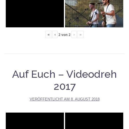
«
‹
›
»
2
von
2
Auf Euch – Videodreh
2017
VERÖFFENTLICHT AM
8. AUGUST 2018