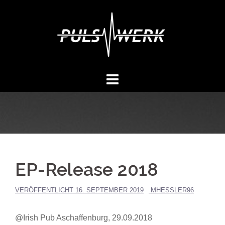
Springe
zum
Inhalt
EP-Release 2018
VERÖFFENTLICHT
16. SEPTEMBER 2019
MHESSLER96
@Irish Pub Aschaffenburg, 29.09.2018