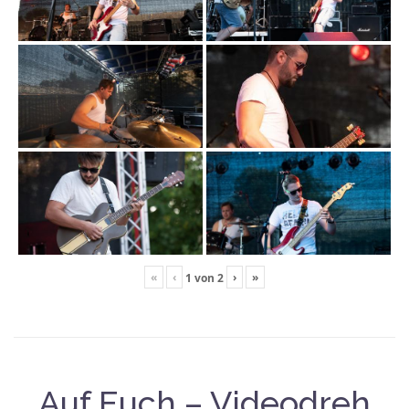
«
‹
›
»
1
von
2
Auf Euch – Videodreh