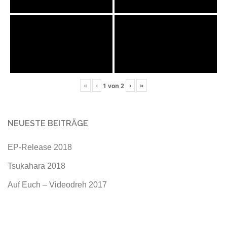
«
‹
›
»
1
von
2
NEUESTE BEITRÄGE
EP-Release 2018
Tsukahara 2018
Auf Euch – Videodreh 2017