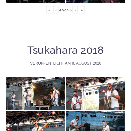
«
‹
›
»
4
von
6
Tsukahara 2018
VERÖFFENTLICHT AM
8. AUGUST 2018