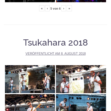
«
‹
›
»
5
von
6
Tsukahara 2018
VERÖFFENTLICHT AM
8. AUGUST 2018