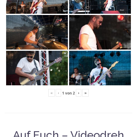
«
‹
›
»
1
von
2
Auf Euch – Videodreh