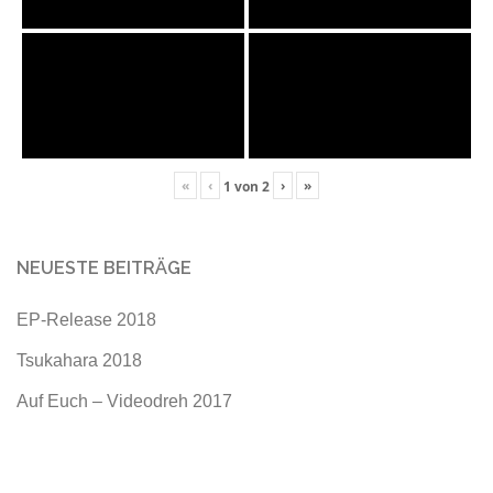
«
‹
›
»
1
von
2
NEUESTE BEITRÄGE
EP-Release 2018
Tsukahara 2018
Auf Euch – Videodreh 2017