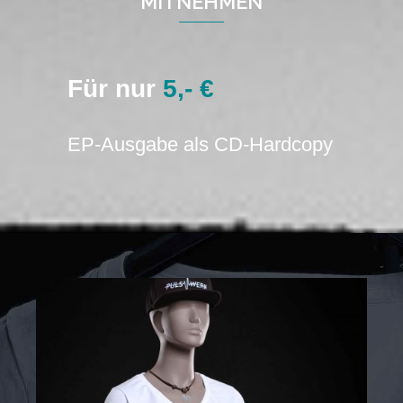
MITNEHMEN
Für nur
5,- €
EP-Ausgabe als CD-Hardcopy