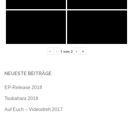
«
‹
›
»
1
von
2
NEUESTE BEITRÄGE
EP-Release 2018
Tsukahara 2018
Auf Euch – Videodreh 2017