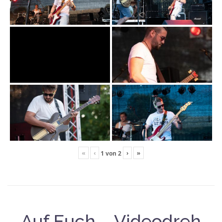
«
‹
›
»
1
von
2
Auf Euch – Videodreh