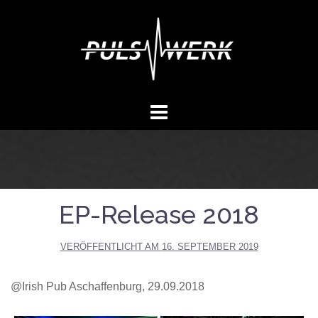
Springe
zum
Inhalt
EP-Release 2018
VERÖFFENTLICHT AM
16. SEPTEMBER 2019
@Irish Pub Aschaffenburg, 29.09.2018