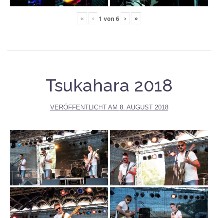
«
‹
›
»
1
von
6
Tsukahara 2018
VERÖFFENTLICHT AM
8. AUGUST 2018