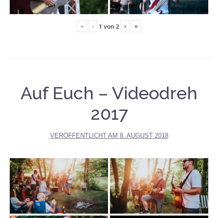
«
‹
›
»
1
von
2
Auf Euch – Videodreh
2017
VERÖFFENTLICHT AM
8. AUGUST 2018