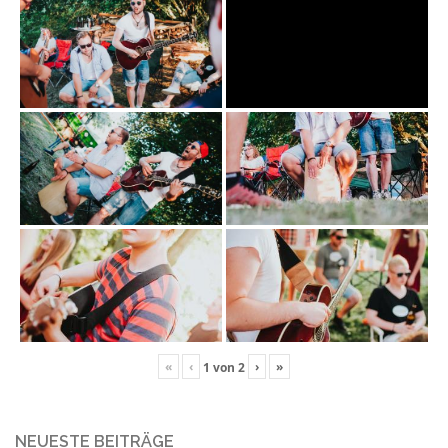
«
‹
›
»
1
von
2
NEUESTE BEITRÄGE