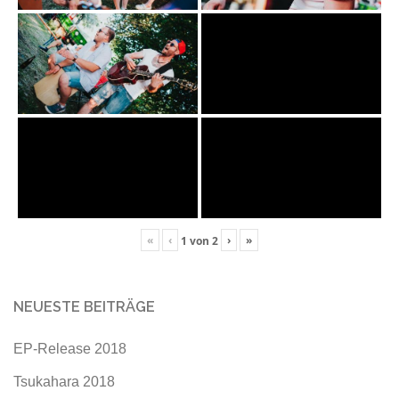
«
‹
›
»
1
von
2
NEUESTE BEITRÄGE
EP-Release 2018
Tsukahara 2018