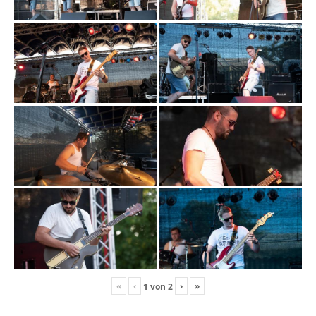
«
‹
›
»
1
von
2