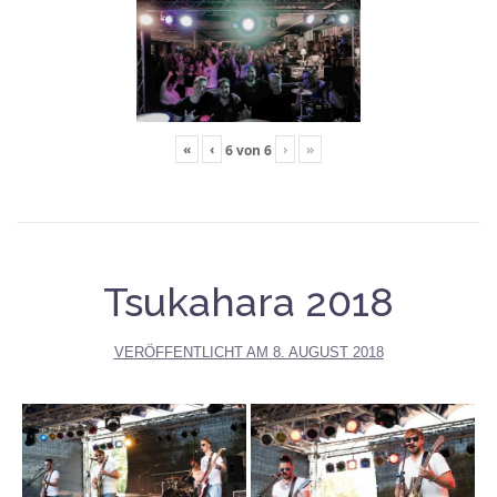
«
‹
›
»
6
von
6
Tsukahara 2018
VERÖFFENTLICHT AM
8. AUGUST 2018